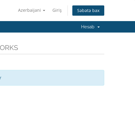
Azerbaijani
Giriş
Səbətə bax
Hesab
WORKS
r