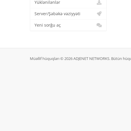
Yüklənilənlər
Server/Şəbəkə vəziyyəti
Yeni sorğu aç
Müəllif hüquqları © 2026 ADJENET NETWORKS. Bütün hüqu