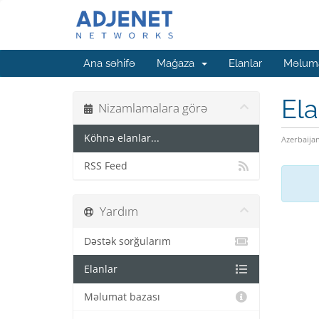
Ana səhifə
Mağaza
Elanlar
Məluma
Ela
Nizamlamalara görə
Köhnə elanlar...
Azerbaija
RSS Feed
Yardım
Dəstək sorğularım
Elanlar
Məlumat bazası