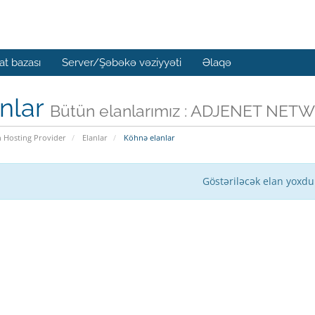
t bazası
Server/Şəbəkə vəziyyəti
Əlaqə
nlar
Bütün elanlarımız : ADJENET NET
n Hosting Provider
Elanlar
Köhnə elanlar
Göstəriləcək elan yoxdu