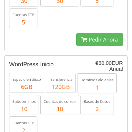
30
30
5
Cuentas FTP
5
Pedir Ahora
€60,00EUR
WordPress Inicio
Anual
Espacio en disco
Transferencia
Dominios alojables
6GB
120GB
1
Subdominios
Cuentas de correo
Bases de Datos
10
10
2
Cuentas FTP
2