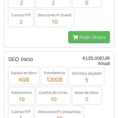
2
2
0
Cuentas FTP
Direcciones IP Shared
2
10
Pedir Ahora
€135,00EUR
SEO Inicio
Anual
Espacio en disco
Transferencia
Dominios alojables
6GB
120GB
5
Subdominios
Cuentas de correo
Bases de Datos
10
10
5
Cuentas FTP
Direcciones IP Compartidas