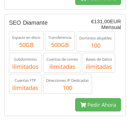
€131,00EUR
SEO Diamante
Mensual
Espacio en disco
Transferencia
Dominios alojables
50GB
500GB
100
Subdominios
Cuentas de correo
Bases de Datos
ilimitados
ilimitadas
ilimitadas
Cuentas FTP
Direcciones IP Dedicadas
ilimitadas
100
Pedir Ahora