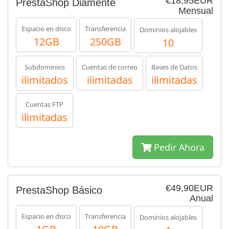
€18,95EUR
PrestaShop Diamente
Mensual
Espacio en disco
Transferencia
Dominios alojables
12GB
250GB
10
Subdominios
Cuentas de correo
Bases de Datos
ilimitados
ilimitadas
ilimitadas
Cuentas FTP
ilimitadas
Pedir Ahora
€49,90EUR
PrestaShop Básico
Anual
Espacio en disco
Transferencia
Dominios alojables