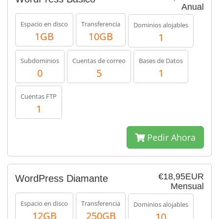
Anual
Espacio en disco
Transferencia
Dominios alojables
1GB
10GB
1
Subdominios
Cuentas de correo
Bases de Datos
0
5
1
Cuentas FTP
1
Pedir Ahora
€18,95EUR
WordPress Diamante
Mensual
Espacio en disco
Transferencia
Dominios alojables
12GB
250GB
10