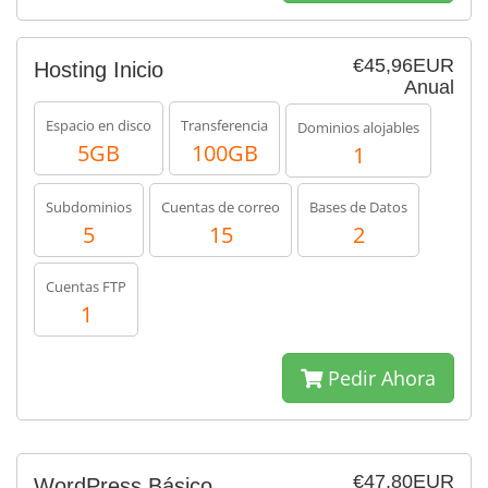
€45,96EUR
Hosting Inicio
Anual
Espacio en disco
Transferencia
Dominios alojables
5GB
100GB
1
Subdominios
Cuentas de correo
Bases de Datos
5
15
2
Cuentas FTP
1
Pedir Ahora
€47,80EUR
WordPress Básico