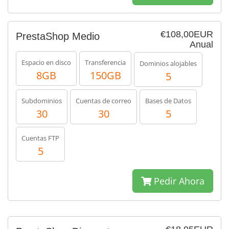
€108,00EUR
PrestaShop Medio
Anual
Espacio en disco
Transferencia
Dominios alojables
8GB
150GB
5
Subdominios
Cuentas de correo
Bases de Datos
30
30
5
Cuentas FTP
5
Pedir Ahora