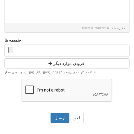
ذخیره شد
lines: 0 words: 0
ضمیمه ها
افزودن موارد دیگر
پسوند های مجاز: .jpg, .gif, .jpeg, .png (حداکثر حجم پرونده: 2MB)
لغو