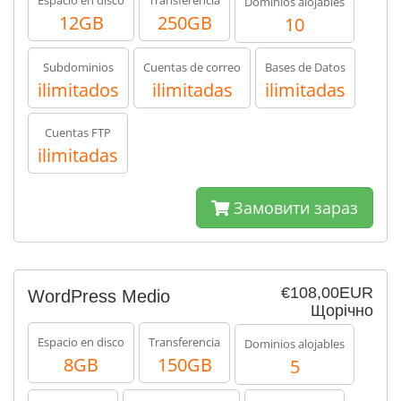
Espacio en disco
Transferencia
Dominios alojables
12GB
250GB
10
Subdominios
Cuentas de correo
Bases de Datos
ilimitados
ilimitadas
ilimitadas
Cuentas FTP
ilimitadas
Замовити зараз
€108,00EUR
WordPress Medio
Щорічно
Espacio en disco
Transferencia
Dominios alojables
8GB
150GB
5