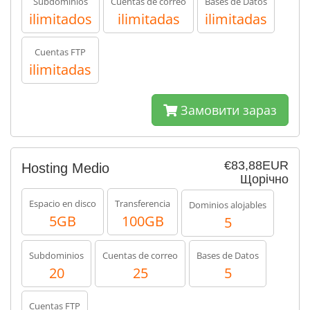
Subdominios
Cuentas de correo
Bases de Datos
ilimitados
ilimitadas
ilimitadas
Cuentas FTP
ilimitadas
Замовити зараз
€83,88EUR
Hosting Medio
Щорічно
Espacio en disco
Transferencia
Dominios alojables
5GB
100GB
5
Subdominios
Cuentas de correo
Bases de Datos
20
25
5
Cuentas FTP