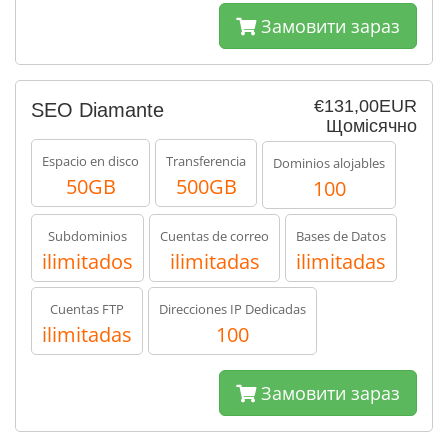
Замовити зараз
€131,00EUR
SEO Diamante
Щомісячно
Espacio en disco
Transferencia
Dominios alojables
50GB
500GB
100
Subdominios
Cuentas de correo
Bases de Datos
ilimitados
ilimitadas
ilimitadas
Cuentas FTP
Direcciones IP Dedicadas
ilimitadas
100
Замовити зараз