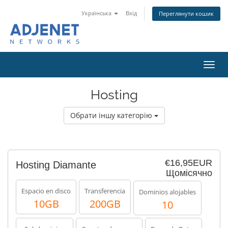
Українська
Вхід
Переглянути кошик
Пере
наві
Hosting
Обрати іншу категорію
€16,95EUR
Hosting Diamante
Щомісячно
Espacio en disco
Transferencia
Dominios alojables
10GB
200GB
10