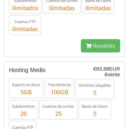
Subdominios
Cuentas de correo
Bases de Datos
ilimitados
ilimitadas
ilimitadas
Cuentas FTP
ilimitadas
Rendelés
€83,88EUR
Hosting Medio
évente
Espacio en disco
Transferencia
Dominios alojables
5GB
100GB
5
Subdominios
Cuentas de correo
Bases de Datos
20
25
5
Cuentas FTP