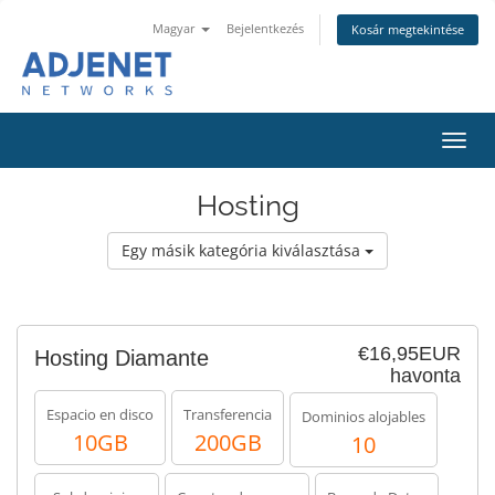
Magyar
Bejelentkezés
Kosár megtekintése
Váltá
a
navig
Hosting
Egy másik kategória kiválasztása
€16,95EUR
Hosting Diamante
havonta
Espacio en disco
Transferencia
Dominios alojables
10GB
200GB
10