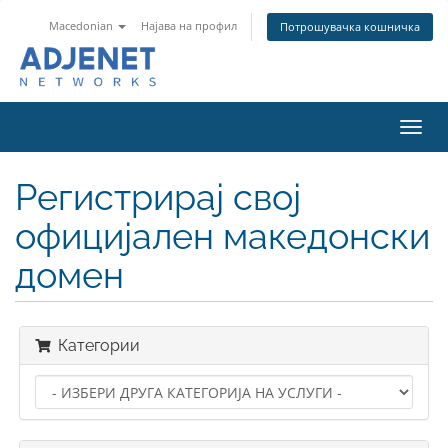
Macedonian
Најава на профил
Потрошувачка кошничка
Вклу
ја
нави
Регистрирај свој
официјален македонски
домен
Категории