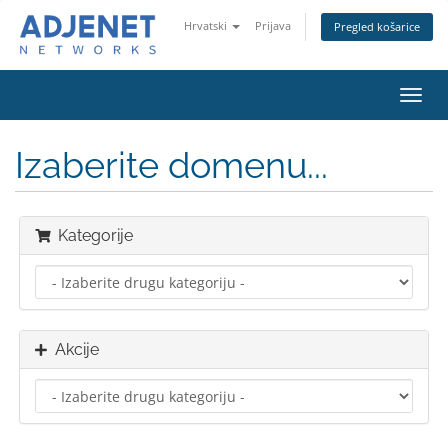
Hrvatski
Prijava
Pregled košarice
Preba
navig
Izaberite domenu...
Kategorije
Akcije