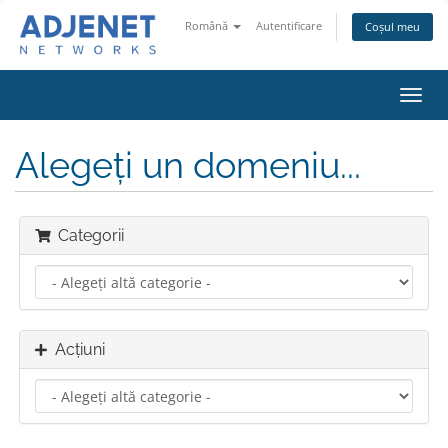
Română
Autentificare
Coșul meu
Navi
Toggl
Alegeți un domeniu...
Categorii
Acțiuni