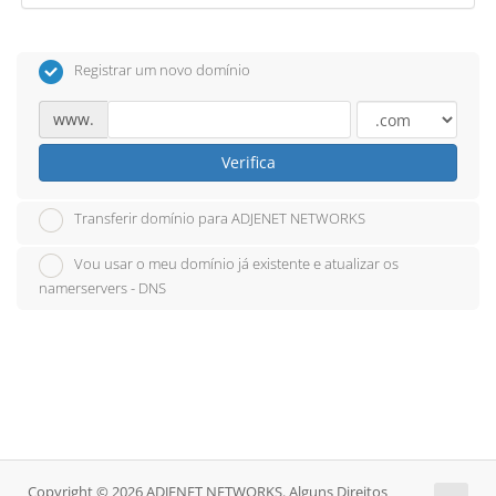
Registrar um novo domínio
www.
Verifica
Transferir domínio para ADJENET NETWORKS
Vou usar o meu domínio já existente e atualizar os
namerservers - DNS
Copyright © 2026 ADJENET NETWORKS. Alguns Direitos