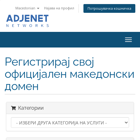
Macedonian
Најава на профил
Потрошувачка кошничка
Вклу
ја
нави
Регистрирај свој
официјален македонски
домен
Категории