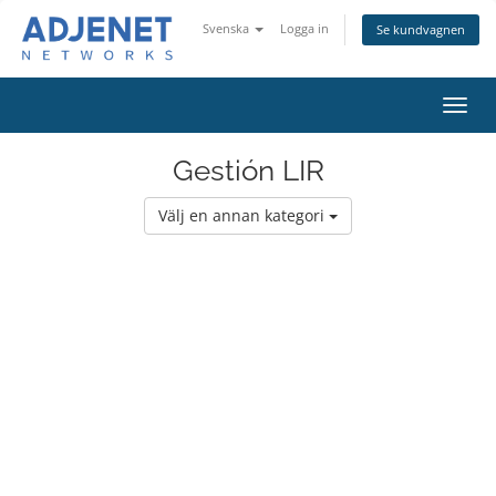
Svenska
Logga in
Se kundvagnen
Växla
navig
Gestión LIR
Välj en annan kategori