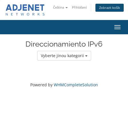
Čeština
Přihlášení
Zobrazit košík
Přep
navig
Direccionamiento IPv6
Vyberte jinou kategorii
Powered by
WHMCompleteSolution