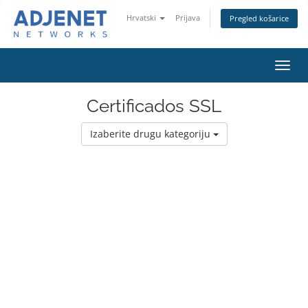
Hrvatski
Prijava
Pregled košarice
Preba
navig
Certificados SSL
Izaberite drugu kategoriju